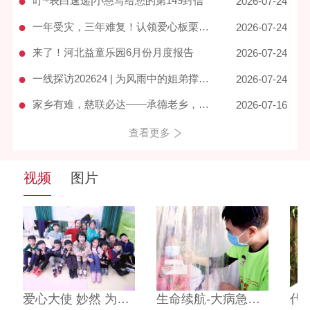
●
叮~表白速递|小慈写给您的第149封信
2026-07-24
●
一年受灾，三年难复！认领爱心板栗苗，帮宽城栗农重拾活下去的底气
2026-07-24
●
来了！河北益童乐园6月份月度报告
2026-07-24
●
一线探访202624 | 为风雨中的姐弟撑起一片晴空
2026-07-24
●
家乡有难，慈联必达——承德老乡，我们来了！
2026-07-16
查看更多
视频
图片
社会组织跟党走-助力脱贫攻坚行动”项目对接大会在张家口市张北县成功举办
宋静华理事长参加第十届中国慈善年会与东润公益基金会理事长孔冬梅合影
爱心大使 妙然 为代理爸妈项目发声
2021河北公益节上，时任河北省民政厅厅长杨勇、副厅长陈建民与第十一届“中华慈善奖”河北获奖代表合影
国家民政部和省民政厅领导莅临我会调研指导党建工作
生命续航-大病急症救助
中国慈善联合会携手比亚迪慈善基金会驰援京津冀水灾灾区。