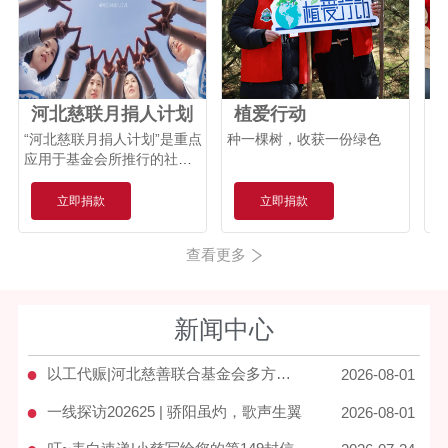
冰**
捐赠
【梦想口袋】
5.00元
河北慈联月捐人计划
植爱行动
“河北慈联月捐人计划”是重点
种一棵树，收获一份绿色
每
应用于基金会所推行的社会
生
关怀、应急救援、低碳环
保、城市公益这四大版块所
立即捐款
立即捐款
涵盖的公益项目，同时也用
于支撑机构的可持续发展以
查看更多
及创新型项目。
新闻中心
●
以工代赈|河北慈善联合基金会多方位守护宽城家园
2026-08-01
●
一线探访202625 | 骄阳虽灼，歌声生翼
2026-08-01