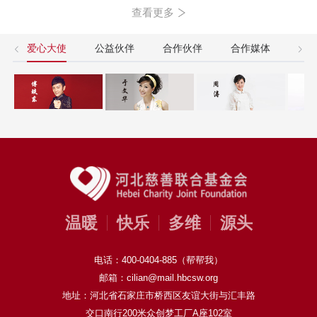
查看更多
爱心大使
公益伙伴
合作伙伴
合作媒体
友
温暖
快乐
多维
源头
电话：400-0404-885（帮帮我）
邮箱：cilian@mail.hbcsw.org
地址：河北省石家庄市桥西区友谊大街与汇丰路
交口南行200米众创梦工厂A座102室