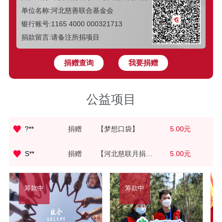
史**
捐赠
【植爱行动】
5.00元
单位名称:河北慈善联合基金会
银行账号:1165 4000 000321713
甘**
捐赠
【梦想口袋】
5.00元
捐款留言:请备注所捐项目
华**
捐赠
【河北慈联月捐人计划】
5.00元
捐赠查询
我要捐赠
阳**
捐赠
【星伙伴续航计划】
5.00元
公益项目
李**
捐赠
【梦想口袋】
5.00元
捐赠
【梦想口袋】
5.00元
?**
捐赠
【河北慈联月捐人计划】
5.00元
S**
闪**
捐赠
【代理爸妈助养计划】
5.00元
筹款中
筹款中
爱心网友
捐赠
【代理爸妈助养计划】
100.00元