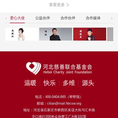
查看更多
爱心大使
公益伙伴
合作伙伴
合作媒体
友
温暖
快乐
多维
源头
电话：400-0404-885（帮帮我）
邮箱：cilian@mail.hbcsw.org
地址：河北省石家庄市桥西区友谊大街与汇丰路
交口南行200米众创梦工厂A座102室