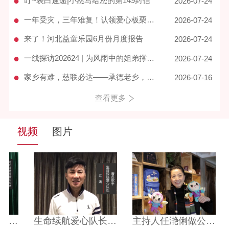
●
叮~表白速递|小慈写给您的第149封信
2026-07-24
●
一年受灾，三年难复！认领爱心板栗苗，帮宽城栗农重拾活下去的底气
2026-07-24
●
来了！河北益童乐园6月份月度报告
2026-07-24
●
一线探访202624 | 为风雨中的姐弟撑起一片晴空
2026-07-24
●
家乡有难，慈联必达——承德老乡，我们来了！
2026-07-16
查看更多
视频
图片
琰东
国家民政部和省民政厅领导莅临我会调研指导党建工作
宋静华理事长参加第十届中国慈善年会与东润公益基金会理事长孔冬梅合影
生命续航爱心队长——江涛
国家民政部和省民政厅领导莅临调研指导党建工作
国家民政部和省民政厅领导莅临我会调研指导党建工作
主持人任滟俐做公益文创空间讲解
全国人大常委会委员、全国人大社会建设委员会委员 冯军在2020河北公益节上致辞