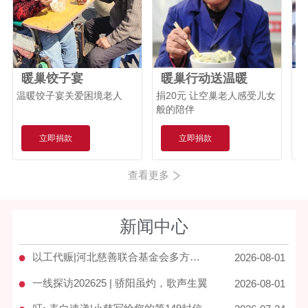
闪**
捐赠
【植爱行动】
5.00元
甘**
捐赠
【梦想口袋】
5.00元
暖巢饺子宴
暖巢行动送温暖
李**
捐赠
【星伙伴续航计划】
5.00元
温暖饺子宴关爱困境老人
捐20元 让空巢老人感受儿女
“
般的陪伴
应
关
保
立即捐款
立即捐款
涵
于
查看更多
及
新闻中心
●
以工代赈|河北慈善联合基金会多方位守护宽城家园
2026-08-01
●
一线探访202625 | 骄阳虽灼，歌声生翼
2026-08-01