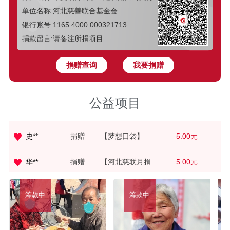
单位名称:河北慈善联合基金会
银行账号:1165 4000 000321713
捐款留言:请备注所捐项目
爱心网友
捐赠
【代理爸妈助养计划】
100.00元
捐赠查询
我要捐赠
冰**
捐赠
【梦想口袋】
5.00元
公益项目
捐赠
【梦想口袋】
5.00元
?**
史**
捐赠
【梦想口袋】
5.00元
华**
捐赠
【河北慈联月捐人计划】
5.00元
李**
捐赠
【星伙伴续航计划】
5.00元
筹款中
筹款中
捐赠
【河北慈联月捐人计划】
5.00元
S**