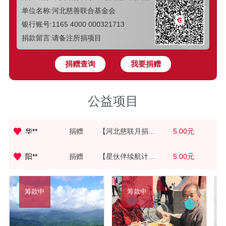
单位名称:河北慈善联合基金会
银行账号:1165 4000 000321713
捐款留言:请备注所捐项目
捐赠查询
我要捐赠
史**
捐赠
【植爱行动】
5.00元
公益项目
甘**
捐赠
【梦想口袋】
5.00元
华**
捐赠
【河北慈联月捐人计划】
5.00元
阳**
捐赠
【星伙伴续航计划】
5.00元
李**
捐赠
【梦想口袋】
5.00元
筹款中
筹款中
捐赠
【梦想口袋】
5.00元
?**