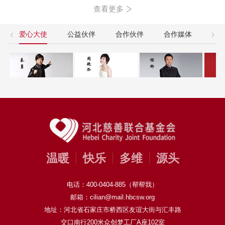
查看更多
爱心大使
公益伙伴
合作伙伴
合作媒体
友
温暖
快乐
多维
源头
电话：400-0404-885（帮帮我）
邮箱：cilian@mail.hbcsw.org
地址：河北省石家庄市桥西区友谊大街与汇丰路
交口南行200米众创梦工厂A座102室