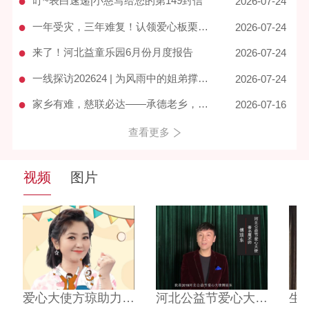
●
叮~表白速递|小慈写给您的第149封信
2026-07-24
●
一年受灾，三年难复！认领爱心板栗苗，帮宽城栗农重拾活下去的底气
2026-07-24
●
来了！河北益童乐园6月份月度报告
2026-07-24
●
一线探访202624 | 为风雨中的姐弟撑起一片晴空
2026-07-24
●
家乡有难，慈联必达——承德老乡，我们来了！
2026-07-16
查看更多
视频
图片
视频
理事长宋静华在人民大会堂参加第十二届“中华慈善奖”表彰大会并荣获慈善楷模奖
宋静华理事长参加第十届中国慈善年会与东润公益基金会理事长孔冬梅合影
爱心大使方琼助力乡村儿童实现梦想
宋静华理事长参加第十届中国慈善年会与东润公益基金会理事长孔冬梅合影
国家民政部和省民政厅领导莅临我会调研指导党建工作
河北公益节爱心大使——傅琰东
国家民政部和省民政厅领导莅临我会调研指导党建工作