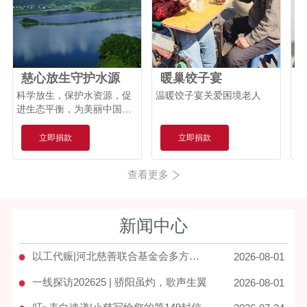
捐赠
【河北慈联月捐人计划】
5.00元
S**
闪**
捐赠
【代理爸妈助养计划】
5.00元
慈心放生守护水源
暖巢饺子宴
爱心网友
捐赠
【代理爸妈助养计划】
100.00元
科学放生，保护水资源，促
温暖饺子宴关爱困境老人
捐20元 
进生态平衡，为美丽中国建
般
冰**
捐赠
【梦想口袋】
5.00元
设贡献一份力。
立即捐款
立即捐款
查看更多
新闻中心
●
以工代赈|河北慈善联合基金会多方位守护宽城家园
2026-08-01
●
一线探访202625 | 骄阳虽灼，歌声生翼
2026-08-01