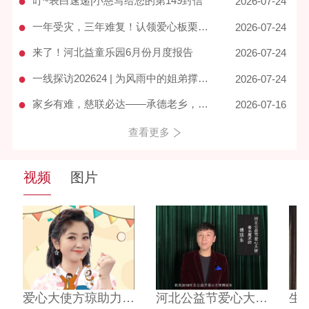
●
叮~表白速递|小慈写给您的第149封信
2026-07-24
●
一年受灾，三年难复！认领爱心板栗苗，帮宽城栗农重拾活下去的底气
2026-07-24
●
来了！河北益童乐园6月份月度报告
2026-07-24
●
一线探访202624 | 为风雨中的姐弟撑起一片晴空
2026-07-24
●
家乡有难，慈联必达——承德老乡，我们来了！
2026-07-16
查看更多
视频
图片
视频
理事长宋静华在人民大会堂参加第十二届“中华慈善奖”表彰大会并荣获慈善楷模奖
宋静华理事长参加第十届中国慈善年会与东润公益基金会理事长孔冬梅合影
爱心大使方琼助力乡村儿童实现梦想
宋静华理事长参加第十届中国慈善年会与东润公益基金会理事长孔冬梅合影
国家民政部和省民政厅领导莅临我会调研指导党建工作
河北公益节爱心大使——傅琰东
国家民政部和省民政厅领导莅临我会调研指导党建工作