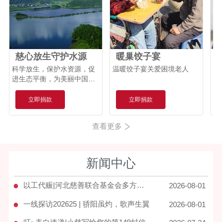
捐赠
【河北慈联月捐人计划】
5.00元
S**
闪**
捐赠
【植爱行动】
5.00元
慈心放生守护水源
暖巢饺子宴
甘**
捐赠
【梦想口袋】
5.00元
科学放生，保护水资源，促
温暖饺子宴关爱困境老人
捐20元 
进生态平衡，为美丽中国建
般
李**
捐赠
【星伙伴续航计划】
5.00元
设贡献一份力。
立即捐款
立即捐款
查看更多
新闻中心
●
以工代赈|河北慈善联合基金会多方位守护宽城家园
2026-08-01
●
一线探访202625 | 骄阳虽灼，歌声生翼
2026-08-01