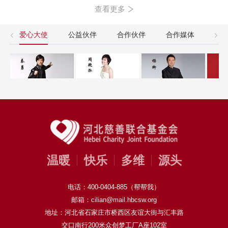
查看更多
爱心大使
公益伙伴
合作伙伴
合作媒体
友
温暖
快乐
多维
源头
电话：400-0404-885（帮帮我）
邮箱：cilian@mail.hbcsw.org
地址：河北省石家庄市桥西区友谊大街与汇丰路
交口南行200米众创梦工厂A座102室