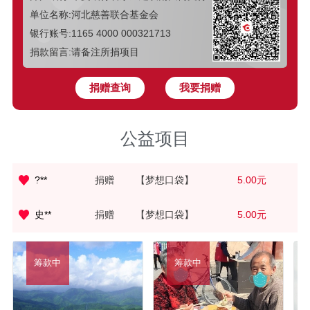
单位名称:河北慈善联合基金会
银行账号:1165 4000 000321713
捐款留言:请备注所捐项目
捐赠查询
我要捐赠
爱心网友
捐赠
【代理爸妈助养计划】
100.00元
公益项目
冰**
捐赠
【梦想口袋】
5.00元
捐赠
【梦想口袋】
5.00元
?**
史**
捐赠
【梦想口袋】
5.00元
华**
捐赠
【河北慈联月捐人计划】
5.00元
筹款中
筹款中
李**
捐赠
【星伙伴续航计划】
5.00元