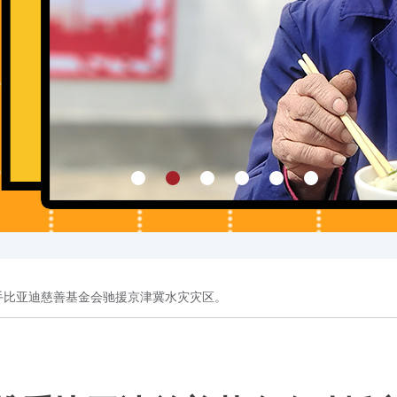
手比亚迪慈善基金会驰援京津冀水灾灾区。